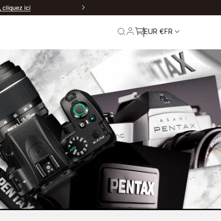
cliquez ici
EUR €
FR
ur
Service et garantie