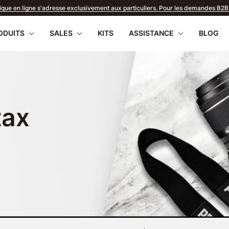
ique en ligne s'adresse exclusivement aux particuliers. Pour les demandes B2B, 
ODUITS
SALES
KITS
ASSISTANCE
BLOG
tax
apilio III
écharger
Pentax 17
FAQ
OFFRES D'ÉTÉ 2026
Micrologiciel
Reto
WR