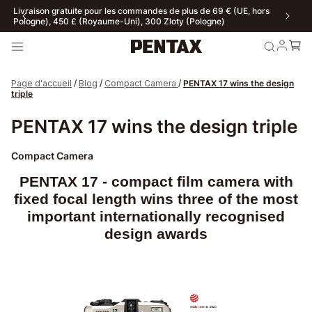
Livraison gratuite pour les commandes de plus de 69 € (UE, hors
Pologne), 450 £ (Royaume-Uni), 300 Zloty (Pologne)
Page d'accueil
/
Blog
/
Compact Camera
/
PENTAX 17 wins the design
triple
PENTAX 17 wins the design triple
Compact Camera
PENTAX 17 - compact film camera with
fixed focal length wins three of the most
important internationally recognised
design awards