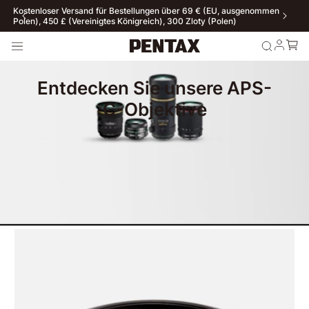
Kostenloser Versand für Bestellungen über 69 € (EU, ausgenommen
Polen), 450 £ (Vereinigtes Königreich), 300 Zloty (Polen)
Entdecken Sie unsere APS-
C-Objektive