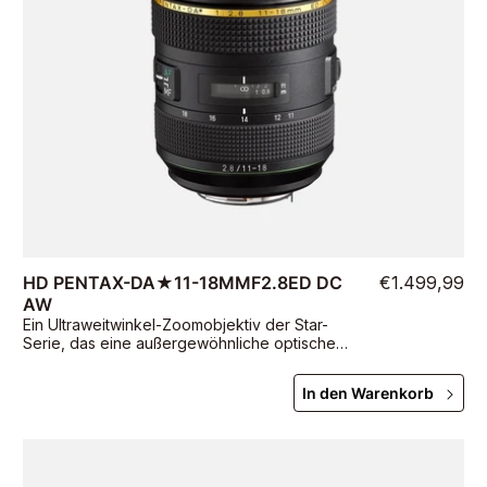
HD PENTAX-DA★11-18MMF2.8ED DC
€1.499,99
AW
Ein Ultraweitwinkel-Zoomobjektiv der Star-
Serie, das eine außergewöhnliche optische
Leistung mit einer großen F2,8-Blende über
den gesamten Zoombereich bietet
In den Warenkorb