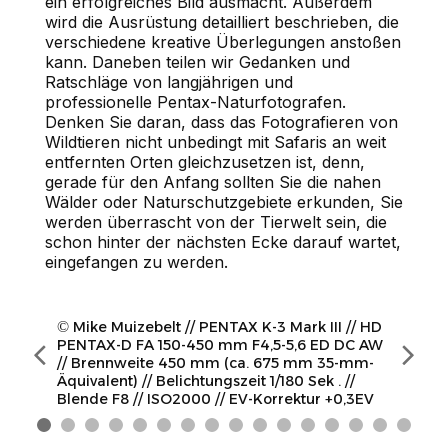
ein erfolgreiches Bild ausmacht. Außerdem
wird die Ausrüstung detailliert beschrieben, die
verschiedene kreative Überlegungen anstoßen
kann. Daneben teilen wir Gedanken und
Ratschläge von langjährigen und
professionelle Pentax-Naturfotografen.
Denken Sie daran, dass das Fotografieren von
Wildtieren nicht unbedingt mit Safaris an weit
entfernten Orten gleichzusetzen ist, denn,
gerade für den Anfang sollten Sie die nahen
Wälder oder Naturschutzgebiete erkunden, Sie
werden überrascht von der Tierwelt sein, die
schon hinter der nächsten Ecke darauf wartet,
eingefangen zu werden.
©
Mike Muizebelt // PENTAX K-3 Mark III // HD
PENTAX-D FA 150-450 mm F4,5-5,6 ED DC AW
// Brennweite 450 mm (ca. 675 mm 35-mm-
Äquivalent) // Belichtungszeit 1/180 Sek . //
Blende F8 // ISO2000 // EV-Korrektur +0,3EV