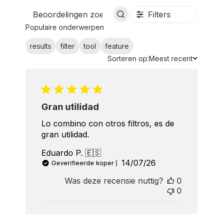
Filters
Beoordelingen
Populaire onderwerpen
zoeken
results
filter
tool
feature
Sorteren
Sorteren op:
Meest recent
op
Gran utilidad
Lo combino con otros filtros, es de
gran utilidad.
Eduardo P. 🇪🇸
Published
14/07/26
Geverifieerde koper
date
Was deze recensie nuttig?
0
0