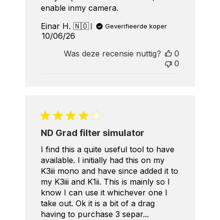
enable inmy camera.
Einar H. 🇳🇴
Geverifieerde koper
Published
10/06/26
date
Was deze recensie nuttig?
0
0
ND Grad filter simulator
I find this a quite useful tool to have
available. I initially had this on my
K3iii mono and have since added it to
my K3iii and K1ii. This is mainly so I
know I can use it whichever one I
take out. Ok it is a bit of a drag
having to purchase 3 separ...