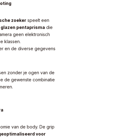
oting
sche zoeker
speelt een
.
glazen pentaprisma
die
 camera geen elektronisch
de klassen.
er en de diverse gegevens
assen zonder je ogen van de
je de gewenste combinatie
meren.
ra
onomie van de body. De grip
geoptimaliseerd voor