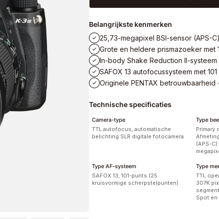
Belangrijkste kenmerken
25,73-megapixel BSI-sensor (APS-C)
Grote en heldere prismazoeker met 
In-body Shake Reduction II-systeem 
SAFOX 13 autofocussysteem met 101
Originele PENTAX betrouwbaarheid 
Technische specificaties
Camera-type
Type bee
TTL autofocus, automatische
Primary 
belichting SLR digitale fotocamera
Afmeting
(APS-C) 
megapix
Type AF-systeem
Type me
SAFOX 13, 101-punts (25
TTL open
kruisvormige scherpstelpunten)
307K pix
segment
Spot en 