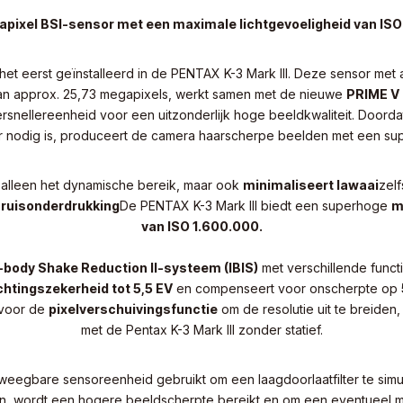
pixel BSI-sensor met een maximale lichtgevoeligheid van IS
et eerst geïnstalleerd in de PENTAX K-3 Mark III. Deze sensor met 
van approx. 25,73 megapixels, werkt samen met de nieuwe
PRIME V
snellereenheid voor een uitzonderlijk hoge beeldkwaliteit. Doordat 
eer nodig is, produceert de camera haarscherpe beelden met een sup
 alleen het dynamische bereik, maar ook
minimaliseert lawaai
zelf
 ruisonderdrukking
De PENTAX K-3 Mark III biedt een superhoge
m
van ISO 1.600.000.
-body Shake Reduction II-systeem (IBIS)
met verschillende funct
chtingszekerheid tot 5,5 EV
en compenseert voor onscherpte op
 voor de
pixelverschuivingsfunctie
om de resolutie uit te breiden
met de Pentax K-3 Mark III zonder statief.
eegbare sensoreenheid gebruikt om een laagdoorlaatfilter te simul
neren, wordt een hogere beeldscherpte bereikt en om een eventueel 