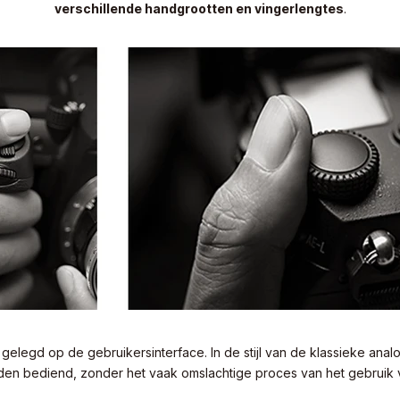
verschillende handgrootten en vingerlengtes
.
 gelegd op de gebruikersinterface. In de stijl van de klassieke an
den bediend, zonder het vaak omslachtige proces van het gebruik