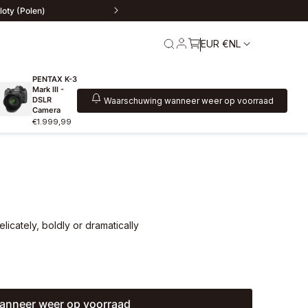
loty (Polen)
EUR €
NL
PENTAX K-3
Mark III -
DSLR
Waarschuwing wanneer weer op voorraad
Camera
€1.999,99
ur
Service en garantie
icately, boldly or dramatically
wanneer weer op voorraad