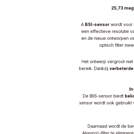
25,73 mega
A
BSI-sensor
wordt voor h
een effectieve resolutie 
en de nieuw ontworpen ver
optisch filter m
Het ontwerp vergroot niet
bereik. Dankzij
verbeterde
In
De IBIS-sensor biedt
beli
sensor wordt ook gebruikt
Daarnaast wordt de bew
Aliasing)-filter te elimi