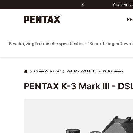
Gratis verz
PR
Nieuw
Beschrijving
Technische specificaties
Beoordelingen
Downl
Camera's
Lenzen
Accessoires
Camera's APS-C
PENTAX K-3 Mark III - DSLR Camera
Neem contact met
PENTAX P
Dow
ons op
Verrekijkers
PENTAX K-3 Mark III - D
Software
Fanproducten
All products