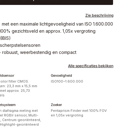
Zie beschrijving
 met een maximale lichtgevoeligheid van ISO 1.600.000
100% gezichtsveld en approx. 1,05x vergroting
(IBIS)
 scherpstelsensoren
- robuust, weerbestendig en compact
Alle specificaties bekijken
ldsensor
Gevoeligheid
color filter CMOS.
ISO100~1.600.000
en: 23,3 mm x 15,5 mm
met approx. 25,73
els
etsysteem
Zoeker
 diafragma meting met
Pentaprism Finder met 100% FOV
el RGBIr sensor, Multi-
en 1,05x vergroting
, Centrum-georiënteerd,
Highlight-georiënteerd