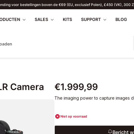
ending voor bestellingen boven de €69 (EU, exclusief Polen), £450 (VK), 300 Z
ODUCTEN
SALES
KITS
SUPPORT
BLOG
oaden
apilio III
nloaden
Veelgestelde vragen
Pentax 17
ZOMERAANBIEDINGEN
Firmware
Reto
WR
2026
SLR Camera
€1.999,99
The imaging power to capture images del
Niet op voorraad
Bericht 