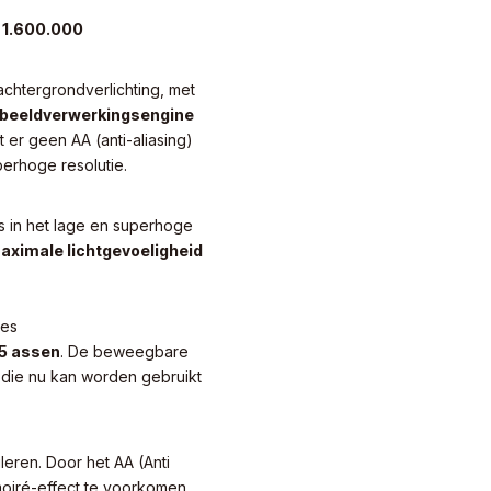
O 1.600.000
achtergrondverlichting, met
 beeldverwerkingsengine
er geen AA (anti-aliasing)
erhoge resolutie.
s in het lage en superhoge
aximale lichtgevoeligheid
ies
5 assen
. De beweegbare
, die nu kan worden gebruikt
eren. Door het AA (Anti
moiré-effect te voorkomen,