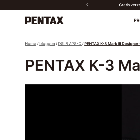
Gratis verz
PR
Nieuw
Home
/
bloggen
/
DSLR APS-C
/
PENTAX K-3 Mark III Designer
Camera's
PENTAX K-3 Mark
Lenzen
Accessoires
Neem contact met
PENTAX P
Dow
ons op
Verrekijkers
Software
Fanproducten
All products