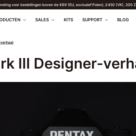
ending voor bestellingen boven de €69 (EU, exclusief Polen), £450 (VK), 300 Z
ODUCTEN
SALES
KITS
SUPPORT
BLOG
-verhaal
 III Designer-verh
apilio III
nloaden
Veelgestelde vragen
Pentax 17
ZOMERAANBIEDINGEN
Firmware
Reto
WR
2026