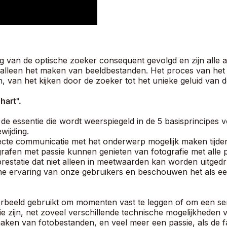
g van de optische zoeker consequent gevolgd en zijn alle 
an alleen het maken van beeldbestanden. Het proces van het
, van het kijken door de zoeker tot het unieke geluid van 
hart".
s de essentie die wordt weerspiegeld in de 5 basisprincip
wijding.
ecte communicatie met het onderwerp mogelijk maken tijden
en met passie kunnen genieten van fotografie met alle pr
restatie dat niet alleen in meetwaarden kan worden uitgedr
he ervaring van onze gebruikers en beschouwen het als ee
oorbeeld gebruikt om momenten vast te leggen of om een ​​se
fie zijn, net zoveel verschillende technische mogelijkhede
aken van fotobestanden, en veel meer een passie, als de f