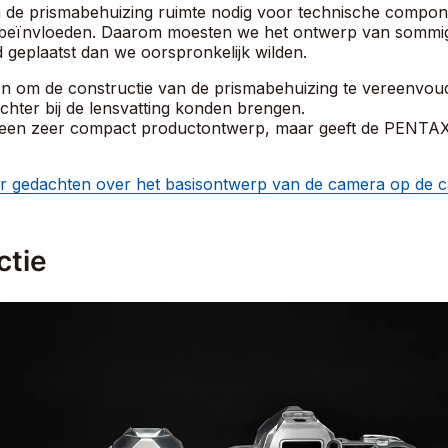
an de prismabehuizing ruimte nodig voor technische compo
ou beïnvloeden. Daarom moesten we het ontwerp van somm
geplaatst dan we oorspronkelijk wilden.
om de constructie van de prismabehuizing te vereenvoudig
hter bij de lensvatting konden brengen.
in een zeer compact productontwerp, maar geeft de PENTAX
 gedachten over het basisontwerp van de camera op de ca
ctie