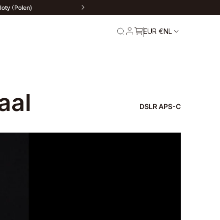
loty (Polen)
EUR €
NL
aal
DSLR APS-C
ur
Service en garantie