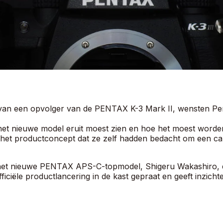
 van een opvolger van de PENTAX K-3 Mark II, wensten Pen
et nieuwe model eruit moest zien en hoe het moest worde
et productconcept dat ze zelf hadden bedacht om een ​​came
het nieuwe PENTAX APS-C-topmodel, Shigeru Wakashiro, di
fficiële productlancering in de kast gepraat en geeft inzich