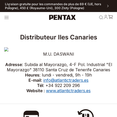
Livraison gratuite pour les commandes de plus de 69 € (UE, hors
Pologne), 450 £ (Royaume-Uni), 300 Zloty (Pologne)
Distributeur Iles Canaries
M.U. DASWANI
Adresse
: Subida al Mayorazgo, 4-F Pol. Industrial "El
Mayorazgo" 38110 Santa Cruz de Tenerife Canaries
Heures
: lundi - vendredi, 9h - 19h
E-mail
:
info@atlantictraders.es
Tél
: +34 922 209 296
Website :
www.atlantictraders.es