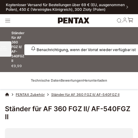
Kostenloser Versand für Bestellungen über 69 € (EU, ausgenommen
Polen), 450 £ (Vereinigtes Königreich), 300 Zloty (Polen)
Ständer
für AF
360
FGZ II/
Benachrichtigung, wenn der Vorrat wieder verfügbar ist
AF-
540FGZ
II
€9,99
Technische Daten
Bewertungen
Herunterladen
PENTAX Zubehör
Ständer für AF 360 FGZ II/ AF-540FGZ II
Ständer für AF 360 FGZ II/ AF-540FGZ
II