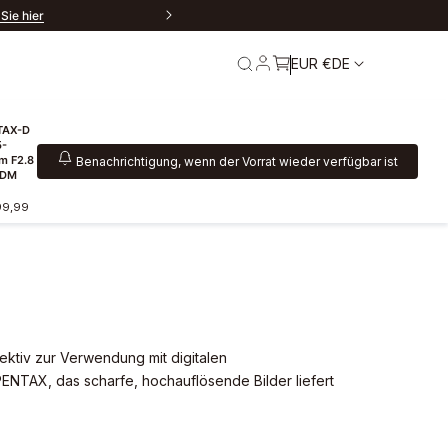
Sie hier
EUR €
DE
TAX-D
5-
m F2.8
Benachrichtigung, wenn der Vorrat wieder verfügbar ist
SDM
99,99
re
Service und
Garantie
jektiv zur Verwendung mit digitalen
ENTAX, das scharfe, hochauflösende Bilder liefert