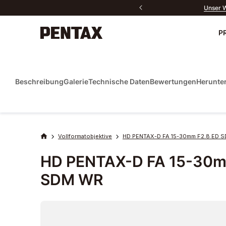
Unser W
P
Neu
Kameras
Beschreibung
Galerie
Technische Daten
Bewertungen
Herunte
Objektive
Zubehör
Kontakt
PENTAX P
Do
Sport Optics
Vollformatobjektive
HD PENTAX-D FA 15-30mm F2.8 ED 
HD PENTAX-D FA 15-30m
Software
SDM WR
Fan-Produkte
Alle Produkte