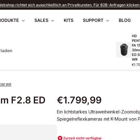
ebshop richtet sich ausschließlich an Privatkunden. Für B2B-Anfragen klicken 
RODUKTE
SALES
KITS
SUPPORT
BLOG
HD
PEN
FA 1
rladen
30m
ED 
WR
€1.7
apilio III
wnloads
PENTAX 17
FAQ
SOMMERANGEBOTE
Firmware
Retou
WR
2026
SDM WR
m F2.8 ED
€1.799,99
Ein lichtstarkes Ultraweitwinkel-Zoomob
Spiegelreflexkameras mit K-Mount von P
Zurzeit nicht verfügbar