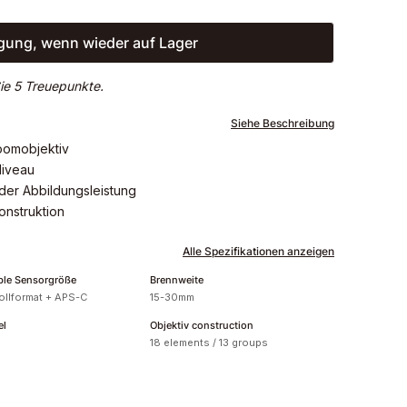
gung, wenn wieder auf Lager
ie 5 Treuepunkte.
Siehe Beschreibung
oomobjektiv
Niveau
er Abbildungsleistung
onstruktion
Alle Spezifikationen anzeigen
ble Sensorgröße
Brennweite
ollformat + APS-C
15-30mm
el
Objektiv construction
18 elements / 13 groups