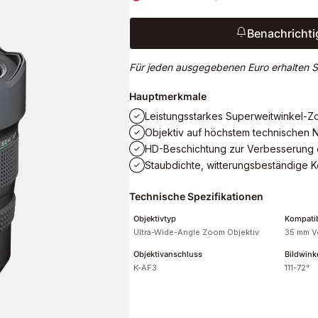
Benachrichti
Für jeden ausgegebenen Euro erhalten S
Hauptmerkmale
Leistungsstarkes Superweitwinkel-Z
Objektiv auf höchstem technischen 
HD-Beschichtung zur Verbesserung d
Staubdichte, witterungsbeständige K
Technische Spezifikationen
Objektivtyp
Kompati
Ultra-Wide-Angle Zoom Objektiv
35 mm V
Objektivanschluss
Bildwink
K-AF3
111-72°