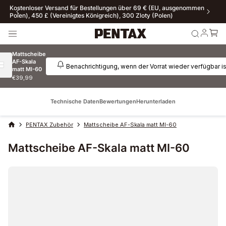
n Privatkunden. Für B2B-
Kostenloser Versand für Bestellungen über 6
Polen), 450 £ (Vereinigtes Königreich), 300 Zlo
Mattscheibe
AF-Skala
Benachrichtigung, wenn der Vorrat wieder verfügbar is
matt MI-60
€39,99
Technische Daten
Bewertungen
Herunterladen
PENTAX Zubehör
Mattscheibe AF-Skala matt MI-60
Mattscheibe AF-Skala matt MI-60