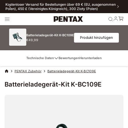
Kostenloser Versand für Bestellungen über 69 € (EU, ausgenommen
Polen), 450 £ (Vereinigtes Königreich), 300 Zloty (Polen)
Batterieladegerät-Kit K-BC109E
Produkt hinzufügen
€49,99
Technische Daten
Bewertungen
Herunterladen
PENTAX Zubehör
Batterieladegerät-Kit K-BC109E
Batterieladegerät-Kit K-BC109E