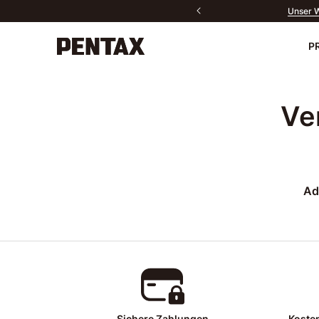
Unser W
P
Neu
Ve
Kameras
Objektive
Zubehör
Kontakt
PENTAX P
Do
Ad
Sport Optics
Software
Fan-Produkte
Alle Produkte
Sichere Zahlungen
Koste