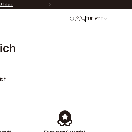
Sie hier
EUR €
DE
ich
re
Service und
Garantie
ich
rsand*
Erweiterte Garantie*