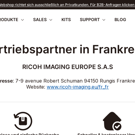
ebshop richtet sich ausschließlich an Privatkunden. Für B2B-Anfragen klicken 
RODUKTE
SALES
KITS
SUPPORT
BLOG
rtriebspartner in Frankre
RICOH IMAGING EUROPE S.A.S
apilio III
wnloads
PENTAX 17
FAQ
SOMMERANGEBOTE
Firmware
Retou
WR
2026
resse
: 7-9 avenue Robert Schuman 94150 Rungis Frankre
Website:
www.ricoh-imaging.eu/fr_fr
nlose und einfache Rückgabe
Schneller & kostenloser Ve