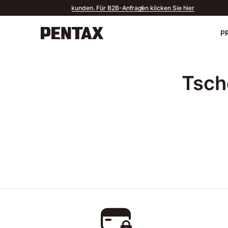
Kostenloser Versan
P
Neu
Tsch
Kameras
Objektive
Zubehör
Kontakt
PENTAX P
Do
Sport Optics
Software
Fan-Produkte
Alle Produkte