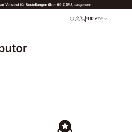
igreich), 300 Zloty (Polen)
EUR €
DE
butor
re
Service und
Garantie