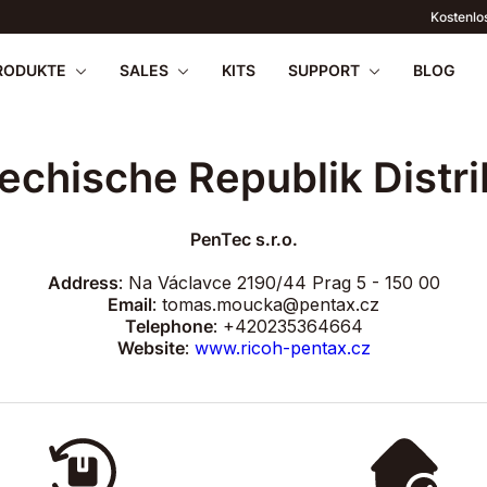
d für Bestellungen über 69 € (EU, ausgenommen Polen), 450 £ (Vereinigtes Kön
RODUKTE
SALES
KITS
SUPPORT
BLOG
echische Republik Distri
PenTec s.r.o.
apilio III
wnloads
PENTAX 17
FAQ
SOMMERANGEBOTE
Firmware
Retou
Address
: Na Václavce 2190/44 Prag 5 - 150 00
WR
2026
Email
: tomas.moucka@pentax.cz
Telephone
: +420235364664
Website
:
www.ricoh-pentax.cz