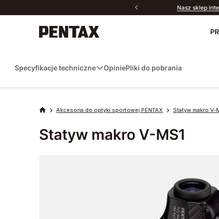
Nasz sklep int
P
Nowości
Specyfikacje techniczne
Opinie
Pliki do pobrania
Aparaty
Obiektywy
Akcesoria do optyki sportowej PENTAX
Statyw makro V-
Akcesoria
Skontaktuj się z
PENTAX P
Do 
Statyw makro V-MS1
nami
Optyka sportowa
Oprogramowanie
Produkty dla fanów
Wszystkie produkty