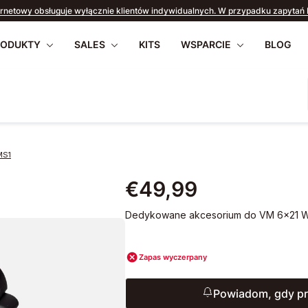
ernetowy obsługuje wyłącznie klientów indywidualnych. W przypadku zapytań B2
RODUKTY
SALES
KITS
WSPARCIE
BLOG
MS1
apilio III
pobrania
Często zadawane
Pentax 17
OFERTY LETNIE
Oprogramowanie
Powr
WR
pytania
€49,99
2026
sprzętowe
Dedykowane akcesorium do VM 6x21 WP
Zapas wyczerpany
Powiadom, gdy pr