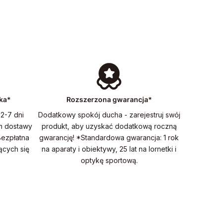
ka*
Rozszerzona gwarancja*
2-7 dni
Dodatkowy spokój ducha - zarejestruj swój
m dostawy
produkt, aby uzyskać dodatkową roczną
Bezpłatna
gwarancję! *Standardowa gwarancja: 1 rok
ących się
na aparaty i obiektywy, 25 lat na lornetki i
optykę sportową.