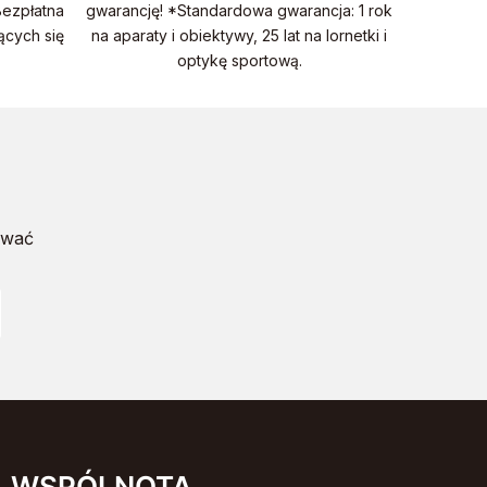
Bezpłatna
gwarancję! *Standardowa gwarancja: 1 rok
ących się
na aparaty i obiektywy, 25 lat na lornetki i
optykę sportową.
,
mywać
WSPÓLNOTA