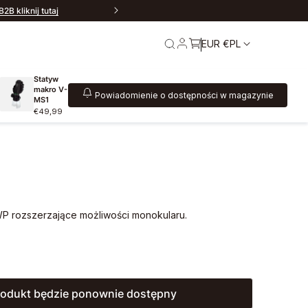
B kliknij tutaj
EUR €
PL
Statyw
makro V-
Powiadomienie o dostępności w magazynie
MS1
€49,99
ót
Zapytania B2B
 rozszerzające możliwości monokularu.
odukt będzie ponownie dostępny