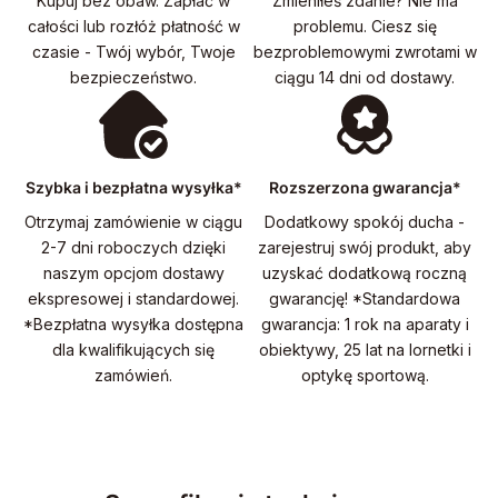
Kupuj bez obaw. Zapłać w
Zmieniłeś zdanie? Nie ma
całości lub rozłóż płatność w
problemu. Ciesz się
czasie - Twój wybór, Twoje
bezproblemowymi zwrotami w
bezpieczeństwo.
ciągu 14 dni od dostawy.
Szybka i bezpłatna wysyłka*
Rozszerzona gwarancja*
Otrzymaj zamówienie w ciągu
Dodatkowy spokój ducha -
2-7 dni roboczych dzięki
zarejestruj swój produkt, aby
naszym opcjom dostawy
uzyskać dodatkową roczną
ekspresowej i standardowej.
gwarancję! *Standardowa
*Bezpłatna wysyłka dostępna
gwarancja: 1 rok na aparaty i
dla kwalifikujących się
obiektywy, 25 lat na lornetki i
zamówień.
optykę sportową.