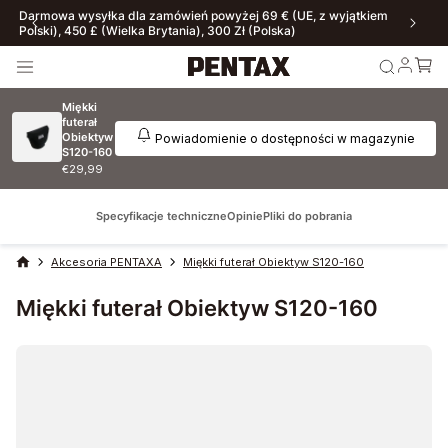
Darmowa wysyłka dla zamówień powyżej 69 € (UE, z wyjątkiem
Polski), 450 £ (Wielka Brytania), 300 Zł (Polska)
Miękki
futerał
Obiektyw
Powiadomienie o dostępności w magazynie
S120-160
€29,99
Specyfikacje techniczne
Opinie
Pliki do pobrania
Akcesoria PENTAXA
Miękki futerał Obiektyw S120-160
Miękki futerał Obiektyw S120-160