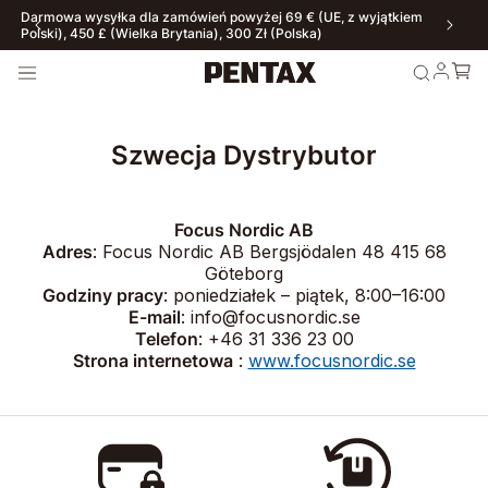
Darmowa wysyłka dla zamówień powyżej 69 € (UE, z wyjątkiem
Polski), 450 £ (Wielka Brytania), 300 Zł (Polska)
Szwecja Dystrybutor
Focus Nordic AB
Adres
: Focus Nordic AB Bergsjödalen 48 415 68
Göteborg
Godziny pracy
: poniedziałek – piątek, 8:00–16:00
E-mail
: info@focusnordic.se
Telefon
: +46 31 336 23 00
Strona internetowa
:
www.focusnordic.se