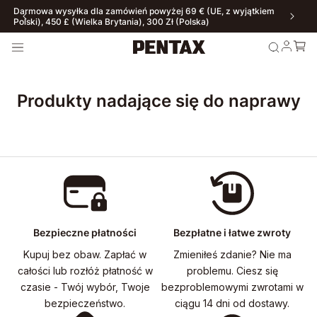
Darmowa wysyłka dla zamówień powyżej 69 € (UE, z wyjątkiem
Polski), 450 £ (Wielka Brytania), 300 Zł (Polska)
Produkty nadające się do naprawy
Bezpieczne płatności
Bezpłatne i łatwe zwroty
Kupuj bez obaw. Zapłać w
Zmieniłeś zdanie? Nie ma
całości lub rozłóż płatność w
problemu. Ciesz się
czasie - Twój wybór, Twoje
bezproblemowymi zwrotami w
bezpieczeństwo.
ciągu 14 dni od dostawy.