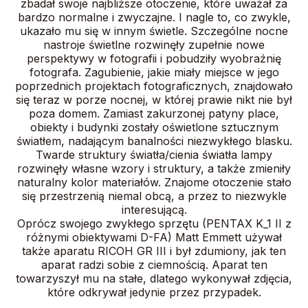
zbadał swoje najbliższe otoczenie, które uważał za
bardzo normalne i zwyczajne. I nagle to, co zwykle,
ukazało mu się w innym świetle. Szczególne nocne
nastroje świetlne rozwinęły zupełnie nowe
perspektywy w fotografii i pobudziły wyobraźnię
fotografa. Zagubienie, jakie miały miejsce w jego
poprzednich projektach fotograficznych, znajdowało
się teraz w porze nocnej, w której prawie nikt nie był
poza domem. Zamiast zakurzonej patyny place,
obiekty i budynki zostały oświetlone sztucznym
światłem, nadającym banalności niezwykłego blasku.
Twarde struktury światła/cienia światła lampy
rozwinęły własne wzory i struktury, a także zmieniły
naturalny kolor materiałów. Znajome otoczenie stało
się przestrzenią niemal obcą, a przez to niezwykle
interesującą.
Oprócz swojego zwykłego sprzętu (PENTAX K_1 II z
różnymi obiektywami D-FA) Matt Emmett używał
także aparatu RICOH GR III i był zdumiony, jak ten
aparat radzi sobie z ciemnością. Aparat ten
towarzyszył mu na stałe, dlatego wykonywał zdjęcia,
które odkrywał jedynie przez przypadek.