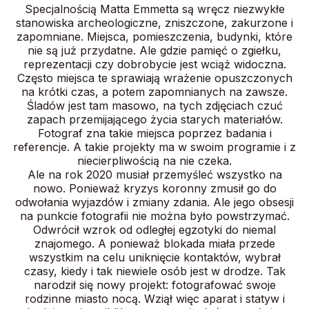
Specjalnością Matta Emmetta są wręcz niezwykłe
stanowiska archeologiczne, zniszczone, zakurzone i
zapomniane. Miejsca, pomieszczenia, budynki, które
nie są już przydatne. Ale gdzie pamięć o zgiełku,
reprezentacji czy dobrobycie jest wciąż widoczna.
Często miejsca te sprawiają wrażenie opuszczonych
na krótki czas, a potem zapomnianych na zawsze.
Śladów jest tam masowo, na tych zdjęciach czuć
zapach przemijającego życia starych materiałów.
Fotograf zna takie miejsca poprzez badania i
referencje. A takie projekty ma w swoim programie i z
niecierpliwością na nie czeka.
Ale na rok 2020 musiał przemyśleć wszystko na
nowo. Ponieważ kryzys koronny zmusił go do
odwołania wyjazdów i zmiany zdania. Ale jego obsesji
na punkcie fotografii nie można było powstrzymać.
Odwrócił wzrok od odległej egzotyki do niemal
znajomego. A ponieważ blokada miała przede
wszystkim na celu uniknięcie kontaktów, wybrał
czasy, kiedy i tak niewiele osób jest w drodze. Tak
narodził się nowy projekt: fotografować swoje
rodzinne miasto nocą. Wziął więc aparat i statyw i