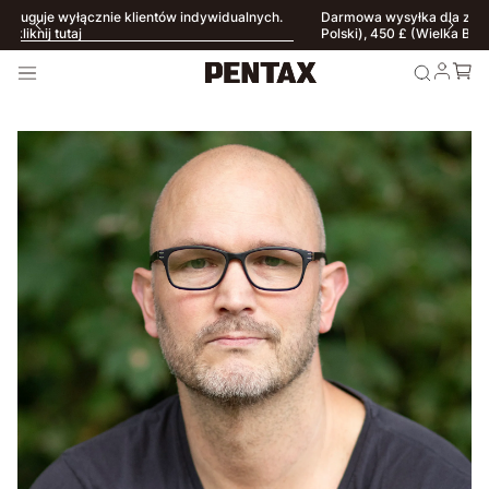
Nasz sklep internetowy obsługuje wyłącznie klientów indywidualnych.
W przypadku zapytań B2B kliknij tutaj