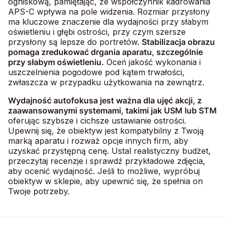
ogniskową, pamiętając, że współczynnik kadrowania
APS-C wpływa na pole widzenia. Rozmiar przysłony
ma kluczowe znaczenie dla wydajności przy słabym
oświetleniu i głębi ostrości, przy czym szersze
przysłony są lepsze do portretów.
Stabilizacja obrazu
pomaga zredukować drgania aparatu, szczególnie
przy słabym oświetleniu.
Oceń jakość wykonania i
uszczelnienia pogodowe pod kątem trwałości,
zwłaszcza w przypadku użytkowania na zewnątrz.
Wydajność autofokusa jest ważna dla ujęć akcji, z
zaawansowanymi systemami, takimi jak USM lub STM
oferując szybsze i cichsze ustawianie ostrości.
Upewnij się, że obiektyw jest kompatybilny z Twoją
marką aparatu i rozważ opcje innych firm, aby
uzyskać przystępną cenę. Ustal realistyczny budżet,
przeczytaj recenzje i sprawdź przykładowe zdjęcia,
aby ocenić wydajność. Jeśli to możliwe, wypróbuj
obiektyw w sklepie, aby upewnić się, że spełnia on
Twoje potrzeby.