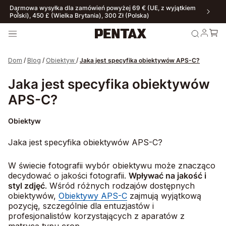
Nasz sklep internetowy obsługuje wyłącznie klientów indywidualnych.
W przypadku zapytań B2B kliknij tutaj
Dom
/
Blog
/
Obiektyw
/
Jaka jest specyfika obiektywów APS-C?
Jaka jest specyfika obiektywów
APS-C?
Obiektyw
Jaka jest specyfika obiektywów APS-C?
W świecie fotografii wybór obiektywu może znacząco
decydować o jakości fotografii.
Wpływać na jakość i
styl zdjęć
. Wśród różnych rodzajów dostępnych
obiektywów,
Obiektywy APS-C
zajmują wyjątkową
pozycję, szczególnie dla entuzjastów i
profesjonalistów korzystających z aparatów z