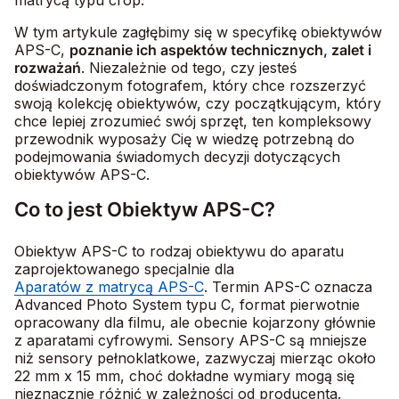
matrycą typu crop.
W tym artykule zagłębimy się w specyfikę obiektywów
APS-C,
poznanie ich aspektów technicznych, zalet i
rozważań
. Niezależnie od tego, czy jesteś
doświadczonym fotografem, który chce rozszerzyć
swoją kolekcję obiektywów, czy początkującym, który
chce lepiej zrozumieć swój sprzęt, ten kompleksowy
przewodnik wyposaży Cię w wiedzę potrzebną do
podejmowania świadomych decyzji dotyczących
obiektywów APS-C.
Co to jest Obiektyw APS-C?
Obiektyw APS-C to rodzaj obiektywu do aparatu
zaprojektowanego specjalnie dla
Aparatów z matrycą APS-C
. Termin APS-C oznacza
Advanced Photo System typu C, format pierwotnie
opracowany dla filmu, ale obecnie kojarzony głównie
z aparatami cyfrowymi. Sensory APS-C są mniejsze
niż sensory pełnoklatkowe, zazwyczaj mierząc około
22 mm x 15 mm, choć dokładne wymiary mogą się
nieznacznie różnić w zależności od producenta.