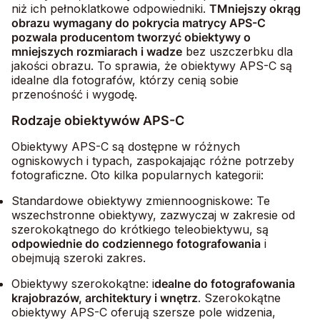
niż ich pełnoklatkowe odpowiedniki.
T
Mniejszy okrąg
obrazu wymagany do pokrycia matrycy APS-C
pozwala producentom tworzyć obiektywy o
mniejszych rozmiarach i wadze
bez uszczerbku dla
jakości obrazu. To sprawia, że obiektywy APS-C są
idealne dla fotografów, którzy cenią sobie
przenośność i wygodę.
Rodzaje obiektywów APS-C
Obiektywy APS-C są dostępne w różnych
ogniskowych i typach, zaspokajając różne potrzeby
fotograficzne. Oto kilka popularnych kategorii:
Standardowe obiektywy zmiennoogniskowe: Te
wszechstronne obiektywy, zazwyczaj w zakresie od
szerokokątnego do krótkiego teleobiektywu, są
odpowiednie do codziennego fotografowania
i
obejmują szeroki zakres.
Obiektywy szerokokątne:
i
dealne do fotografowania
krajobrazów, architektury i wnętrz
.
Szerokokątne
obiektywy APS-C oferują szersze pole widzenia,