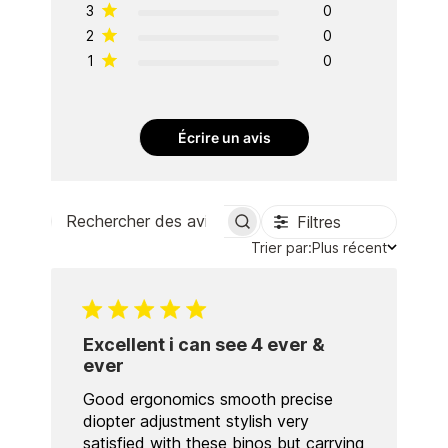
3
0
2
0
1
0
Écrire un avis
Filtres
Rechercher
Trier
Trier par:
Plus récent
des
par
avis
Excellent i can see 4 ever &
ever
Good ergonomics smooth precise
diopter adjustment stylish very
satisfied with these binos but carrying