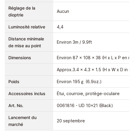
Réglage de la
Aucun
dioptrie
Luminosité relative
4,4
Distance minimale
Environ 3m / 9.9ft
de mise au point
Dimensions
Environ 87 x 108 x 38 (H x L x P en m
Approx.3.4 x 4.3 x 1.5 (H x W x D in in
Poids
Environ 195ｇ (6.9oz.)
Accessoires inclus
Étui, courroie, protège-oculaire
Art. No.
0061816 - UD 10x21 (Black)
Lancement du
20 septembre
marché