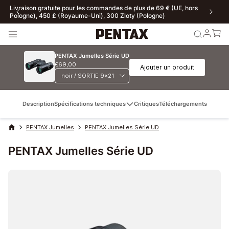
Livraison gratuite pour les commandes de plus de 69 € (UE, hors
Pologne), 450 £ (Royaume-Uni), 300 Zloty (Pologne)
PENTAX Jumelles Série UD
€69,00
Ajouter un produit
Description
Spécifications techniques
Critiques
Téléchargements
PENTAX Jumelles
PENTAX Jumelles Série UD
PENTAX Jumelles Série UD